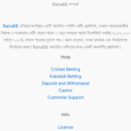
Rana88 সম্পর্কে
Rana88
এশিয়ার জনপ্রিয় একটি মোবাইল স্পোর্টস বেটিং প্ল্যাটফর্ম, যেখানে ব্যবহারকারীরা
নিরাপদ ও সহজভাবে বেটিং করতে পারেন। নতুন সদস্যরা প্রথম ডিপোজিটে সর্বোচ্চ ৳১,৫০,০০০
পর্যন্ত ১০০% বোনাস পাওয়ার সুযোগ পায়। দ্রুত লেনদেন, সহজ ব্যবহার এবং নির্ভরযোগ্য
সিস্টেমের কারণে Rana88 অনলাইন বেটিংয়ের জন্য একটি আকর্ষণীয় প্ল্যাটফর্ম।
Help
Cricket Betting
Kabaddi Betting
Deposit and Withdrawal
Casino
Customer Support
Info
License