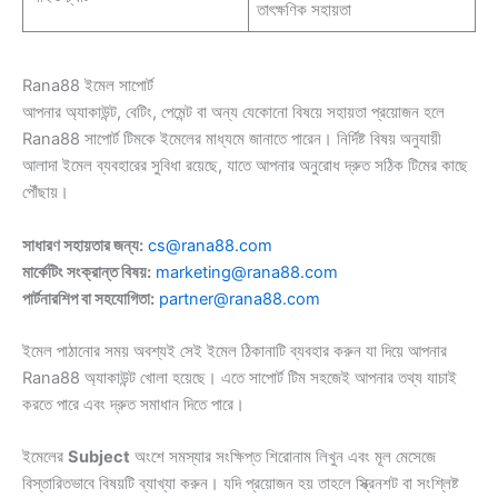
তাৎক্ষণিক সহায়তা
Rana88 ইমেল সাপোর্ট
আপনার অ্যাকাউন্ট, বেটিং, পেমেন্ট বা অন্য যেকোনো বিষয়ে সহায়তা প্রয়োজন হলে
Rana88 সাপোর্ট টিমকে ইমেলের মাধ্যমে জানাতে পারেন। নির্দিষ্ট বিষয় অনুযায়ী
আলাদা ইমেল ব্যবহারের সুবিধা রয়েছে, যাতে আপনার অনুরোধ দ্রুত সঠিক টিমের কাছে
পৌঁছায়।
সাধারণ সহায়তার জন্য:
cs@rana88.com
মার্কেটিং সংক্রান্ত বিষয়:
marketing@rana88.com
পার্টনারশিপ বা সহযোগিতা:
partner@rana88.com
ইমেল পাঠানোর সময় অবশ্যই সেই ইমেল ঠিকানাটি ব্যবহার করুন যা দিয়ে আপনার
Rana88 অ্যাকাউন্ট খোলা হয়েছে। এতে সাপোর্ট টিম সহজেই আপনার তথ্য যাচাই
করতে পারে এবং দ্রুত সমাধান দিতে পারে।
ইমেলের
Subject
অংশে সমস্যার সংক্ষিপ্ত শিরোনাম লিখুন এবং মূল মেসেজে
বিস্তারিতভাবে বিষয়টি ব্যাখ্যা করুন। যদি প্রয়োজন হয় তাহলে স্ক্রিনশট বা সংশ্লিষ্ট