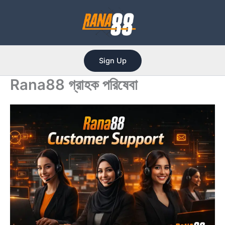
Skip
to
content
Sign Up
Rana88 গ্রাহক পরিষেবা