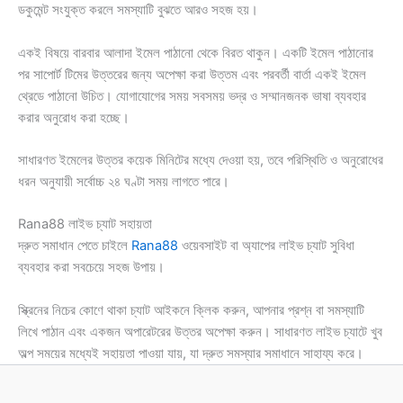
ডকুমেন্ট সংযুক্ত করলে সমস্যাটি বুঝতে আরও সহজ হয়।
একই বিষয়ে বারবার আলাদা ইমেল পাঠানো থেকে বিরত থাকুন। একটি ইমেল পাঠানোর
পর সাপোর্ট টিমের উত্তরের জন্য অপেক্ষা করা উত্তম এবং পরবর্তী বার্তা একই ইমেল
থ্রেডে পাঠানো উচিত। যোগাযোগের সময় সবসময় ভদ্র ও সম্মানজনক ভাষা ব্যবহার
করার অনুরোধ করা হচ্ছে।
সাধারণত ইমেলের উত্তর কয়েক মিনিটের মধ্যে দেওয়া হয়, তবে পরিস্থিতি ও অনুরোধের
ধরন অনুযায়ী সর্বোচ্চ ২৪ ঘণ্টা সময় লাগতে পারে।
Rana88 লাইভ চ্যাট সহায়তা
দ্রুত সমাধান পেতে চাইলে
Rana88
ওয়েবসাইট বা অ্যাপের লাইভ চ্যাট সুবিধা
ব্যবহার করা সবচেয়ে সহজ উপায়।
স্ক্রিনের নিচের কোণে থাকা চ্যাট আইকনে ক্লিক করুন, আপনার প্রশ্ন বা সমস্যাটি
লিখে পাঠান এবং একজন অপারেটরের উত্তর অপেক্ষা করুন। সাধারণত লাইভ চ্যাটে খুব
অল্প সময়ের মধ্যেই সহায়তা পাওয়া যায়, যা দ্রুত সমস্যার সমাধানে সাহায্য করে।