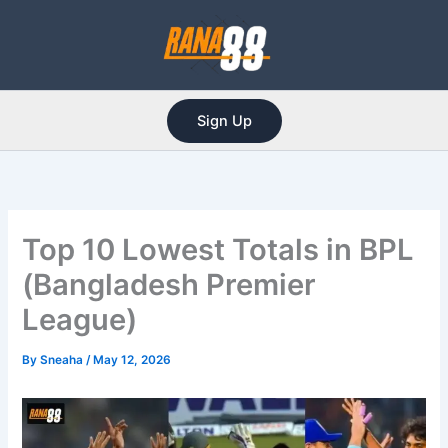
Skip
to
content
Sign Up
Top 10 Lowest Totals in BPL
(Bangladesh Premier
League)
By
Sneaha
/
May 12, 2026