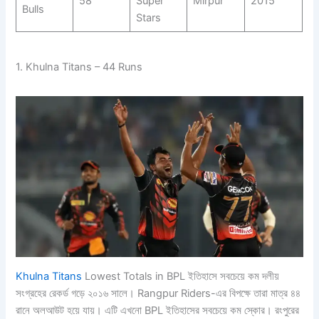
58
Super
Mirpur
2015
Bulls
Stars
1. Khulna Titans – 44 Runs
Khulna Titans
Lowest Totals in BPL ইতিহাসে সবচেয়ে কম দলীয়
সংগ্রহের রেকর্ড গড়ে ২০১৬ সালে। Rangpur Riders-এর বিপক্ষে তারা মাত্র ৪৪
রানে অলআউট হয়ে যায়। এটি এখনো BPL ইতিহাসের সবচেয়ে কম স্কোর। রংপুরের