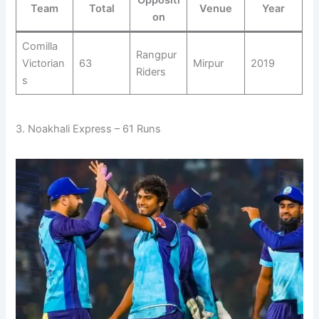
Oppositi
Team
Total
Venue
Year
on
Comilla
Rangpur
Victorian
63
Mirpur
2019
Riders
s
3. Noakhali Express – 61 Runs