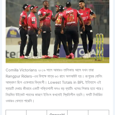
Comilla Victorians ২০১৯ সালে আবারও তালিকায় আসে যখন তারা
Rangpur Riders-এর বিপক্ষে মাত্র ৬৩ রানে অলআউট হয়। রংপুরের বোলিং
আক্রমণ ছিল একেবারে বিধ্বংসী। Lowest Totals in BPL ইতিহাসে এই
ম্যাচটি দেখায় কীভাবে একটি শক্তিশালী দলও বড় ব্যাটিং ধসের শিকার হতে পারে।
নিয়মিত উইকেট পতনের কারণে ইনিংস কখনোই স্থিতিশীল হয়নি। দলটি নির্ধারিত
ওভারও খেলতে পারেনি।