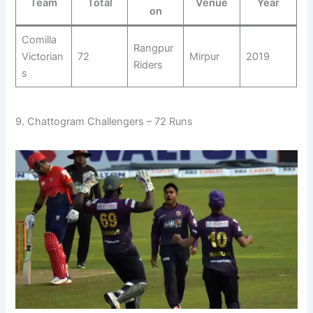
Team
Total
Venue
Year
on
Comilla
Rangpur
Victorian
72
Mirpur
2019
Riders
s
9. Chattogram Challengers – 72 Runs