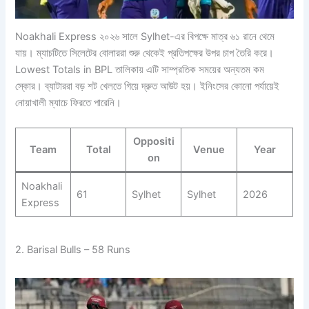
Noakhali Express ২০২৬ সালে Sylhet-এর বিপক্ষে মাত্র ৬১ রানে থেমে
যায়। ম্যাচটিতে সিলেটের বোলাররা শুরু থেকেই প্রতিপক্ষের উপর চাপ তৈরি করে।
Lowest Totals in BPL তালিকায় এটি সাম্প্রতিক সময়ের অন্যতম কম
স্কোর। ব্যাটাররা বড় শট খেলতে গিয়ে দ্রুত আউট হয়। ইনিংসের কোনো পর্যায়েই
নোয়াখালী ম্যাচে ফিরতে পারেনি।
Oppositi
Team
Total
Venue
Year
on
Noakhali
61
Sylhet
Sylhet
2026
Express
2. Barisal Bulls – 58 Runs