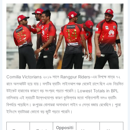
Comilla Victorians ২০১৯ সালে Rangpur Riders-এর বিপক্ষে মাত্র ৭২
রানে অলআউট হয়ে যায়। দলটির ব্যাটিং লাইনআপ শুরু থেকেই চাপে ছিল এবং নিয়মিত
উইকেট হারানোর কারণে বড় সংগ্রহ গড়তে পারেনি। Lowest Totals in BPL
তালিকায় এই ম্যাচটি উল্লেখযোগ্য কারণ কুমিল্লার মতো শক্তিশালী দলও ব্যাটিং
বিপর্যয়ে পড়েছিল। রংপুরের বোলাররা অসাধারণ লাইন ও লেন্থ বজায় রেখেছিল। পুরো
ইনিংসে ব্যাটাররা কোনো বড় জুটি গড়তে পারেনি।
Oppositi