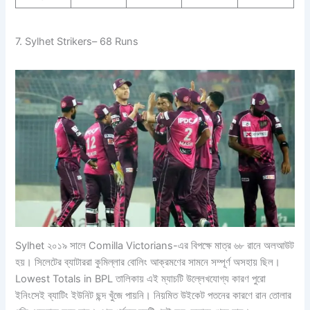
7. Sylhet Strikers– 68 Runs
Sylhet ২০১৯ সালে Comilla Victorians-এর বিপক্ষে মাত্র ৬৮ রানে অলআউট
হয়। সিলেটের ব্যাটাররা কুমিল্লার বোলিং আক্রমণের সামনে সম্পূর্ণ অসহায় ছিল।
Lowest Totals in BPL তালিকায় এই ম্যাচটি উল্লেখযোগ্য কারণ পুরো
ইনিংসেই ব্যাটিং ইউনিট ছন্দ খুঁজে পায়নি। নিয়মিত উইকেট পতনের কারণে রান তোলার