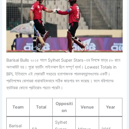
Barisal Bulls ২০১৫ সালে Sylhet Super Stars-এর বিপক্ষে মাত্র ৫৮ রানে
অলআউট হয়। পুরো ব্যাটিং লাইনআপ ছিল সম্পূর্ণ ব্যর্থ। Lowest Totals in
BPL ইতিহাসে এই স্কোরটি সবচেয়ে হতাশাজনক পারফরম্যান্সগুলোর একটি।
প্রতিপক্ষের বোলাররা ধারাবাহিকভাবে সঠিক জায়গায় বল করেছে। ফলে বরিশালের
ব্যাটাররা কোনো প্রতিরোধ গড়তে পারেনি।
Oppositi
Team
Total
Venue
Year
on
Sylhet
Barisal