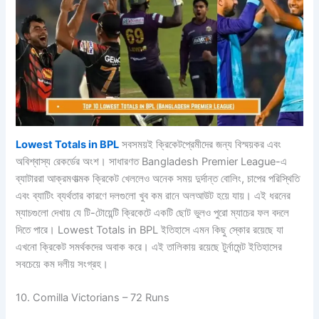
Lowest Totals in BPL
সবসময়ই ক্রিকেটপ্রেমীদের জন্য বিস্ময়কর এবং
অবিশ্বাস্য রেকর্ডের অংশ। সাধারণত Bangladesh Premier League-এ
ব্যাটাররা আক্রমণাত্মক ক্রিকেট খেললেও অনেক সময় দুর্দান্ত বোলিং, চাপের পরিস্থিতি
এবং ব্যাটিং ব্যর্থতার কারণে দলগুলো খুব কম রানে অলআউট হয়ে যায়। এই ধরনের
ম্যাচগুলো দেখায় যে টি-টোয়েন্টি ক্রিকেটে একটি ছোট ভুলও পুরো ম্যাচের ফল বদলে
দিতে পারে। Lowest Totals in BPL ইতিহাসে এমন কিছু স্কোর রয়েছে যা
এখনো ক্রিকেট সমর্থকদের অবাক করে। এই তালিকায় রয়েছে টুর্নামেন্ট ইতিহাসের
সবচেয়ে কম দলীয় সংগ্রহ।
10. Comilla Victorians – 72 Runs