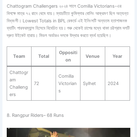
Chattogram Challengers ২০২৪ সালে Comilla Victorians-এর
বিপক্ষে মাত্র ৭২ রানে থেমে যায়। ম্যাচটিতে কুমিল্লার বোলিং আক্রমণ ছিল অত্যন্ত
বিধ্বংসী। Lowest Totals in BPL রেকর্ডে এই ইনিংসটি অন্যতম হতাশাজনক
ব্যাটিং পারফরম্যান্স হিসেবে বিবেচিত হয়। শুরু থেকেই চাপের মধ্যে থাকা চট্টগ্রাম দলটি
দ্রুত উইকেট হারায়। মিডল অর্ডারও দলকে উদ্ধার করতে ব্যর্থ হয়েছিল।
Oppositi
Team
Total
Venue
Year
on
Chattogr
Comilla
am
72
Victorian
Sylhet
2024
Challeng
s
ers
8. Rangpur Riders– 68 Runs