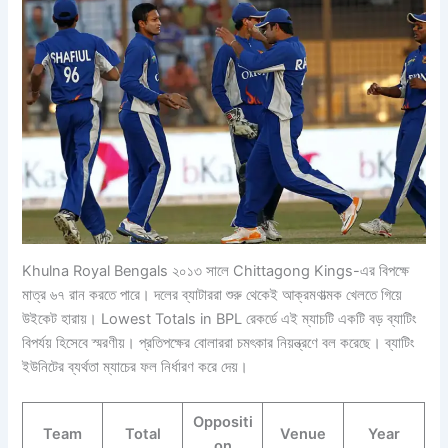
Khulna Royal Bengals ২০১৩ সালে Chittagong Kings-এর বিপক্ষে
মাত্র ৬৭ রান করতে পারে। দলের ব্যাটাররা শুরু থেকেই আক্রমণাত্মক খেলতে গিয়ে
উইকেট হারায়। Lowest Totals in BPL রেকর্ডে এই ম্যাচটি একটি বড় ব্যাটিং
বিপর্যয় হিসেবে স্মরণীয়। প্রতিপক্ষের বোলাররা চমৎকার নিয়ন্ত্রণে বল করেছে। ব্যাটিং
ইউনিটের ব্যর্থতা ম্যাচের ফল নির্ধারণ করে দেয়।
Oppositi
Team
Total
Venue
Year
on