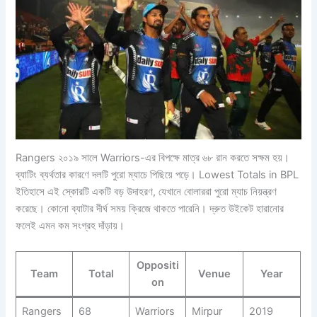
Rangers ২০১৯ সালে Warriors-এর বিপক্ষে মাত্র ৬৮ রান করতে সক্ষম হয়।
ব্যাটিং ব্যর্থতার কারণে দলটি পুরো ম্যাচে পিছিয়ে পড়ে। Lowest Totals in BPL
ইতিহাসে এই স্কোরটি একটি বড় উদাহরণ, যেখানে বোলাররা পুরো ম্যাচ নিয়ন্ত্রণ
করেছে। কোনো ব্যাটার দীর্ঘ সময় ক্রিজে থাকতে পারেনি। দ্রুত উইকেট হারানোর
ফলেই এমন কম সংগ্রহ দাঁড়ায়।
Oppositi
Team
Total
Venue
Year
on
Rangers
68
Warriors
Mirpur
2019