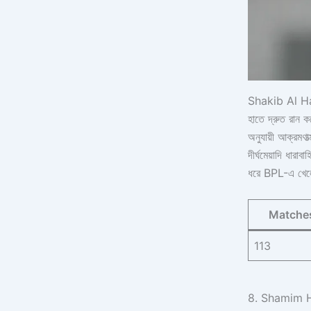
Shakib Al Hasan
হাতে দ্রুত রান ক
অনুযায়ী আক্রমণা
দীর্ঘমেয়াদি ধারা
ধরে BPL-এ খেলে 
Matche
113
8. Shamim 