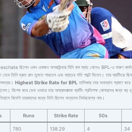
chate ছিলেন এমন একজন অলরাউন্ডার যিনি কম ম্যাচ খেলেও BPL-এ দারুণ কার্য
তে নেমে তিনি দ্রুত রান তুলতে পারতেন এবং ম্যাচের গতি পাল্টে দিতেন। তার ব্যাটিংয়ে ছি
 সমন্বয়।
Highest Strike Rate for BPL
তালিকায় তার অবস্থান প্রমাণ করে
ছিলেন। বিশেষ করে ডেথ ওভারে তার আক্রমণাত্মক ব্যাটিং প্রতিপক্ষ বোলারদের জন্য বড় চ্য
িহাসে বিদেশি তারকাদের মধ্যে তিনি ছিলেন অন্যতম নির্ভরযোগ্য নাম।
s
Runs
Strike Rate
50s
780
138.29
4
34