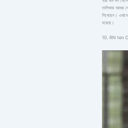
যারা কম বল খেলে
তালিকায় আমরা দ
লিখেছেন। এখানে ১
হয়েছে।
10. RN ten 