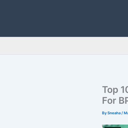
Skip
to
content
Top 1
For B
By
Sneaha
/
Ma