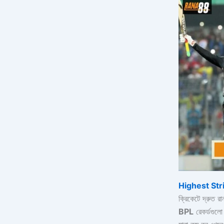
Highest Str
ক্রিকেটে দ্রুত র
BPL
রেকর্ডগুলো