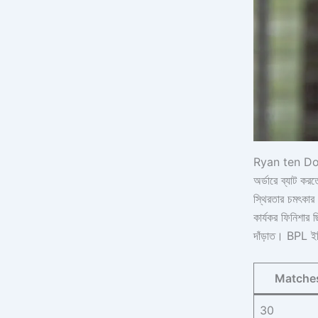
Ryan ten Does
অর্ডারে ব্যাট কর
স্থিরতার চমৎকার
কার্যকর ফিনিশার 
দাঁড়াত। BPL ইত
Matche
30