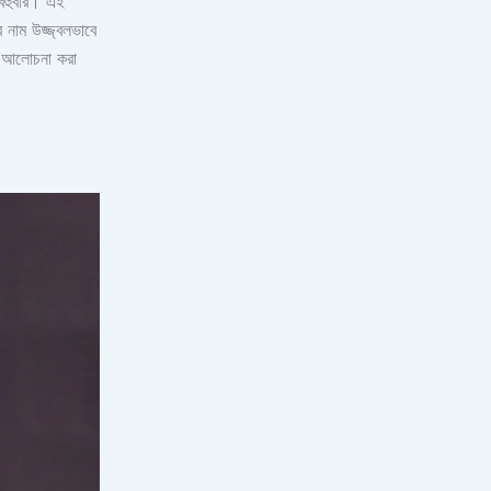
 বহুবার। এই
 নাম উজ্জ্বলভাবে
়ে আলোচনা করা