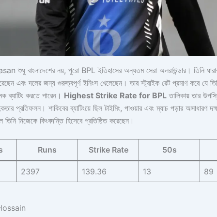
 শুধু বাংলাদেশের নয়, পুরো BPL ইতিহাসের অন্যতম সেরা অলরাউন্ডার। তিনি ধারাবা
রেছেন এবং দলের জন্য গুরুত্বপূর্ণ ইনিংস খেলেছেন। তার স্ট্রাইক রেট প্রমাণ করে যে তি
ত্মক ব্যাটিং করতে পারেন।
Highest Strike Rate for BPL
তালিকায় তার উপস্
বাহিকতার প্রতিফলন। শাকিবের ব্যাটিংয়ে ছিল টাইমিং, পাওয়ার এবং ম্যাচ পড়ার অসাধারণ দক্
তিনি নিজেকে কিংবদন্তি হিসেবে প্রতিষ্ঠিত করেছেন।
s
Runs
Strike Rate
50s
2397
139.36
13
89
Hossain